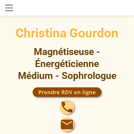
Christina Gourdon
Magnétiseuse -
Énergéticienne
Médium -
Sophrologue
Prendre RDV en ligne
local_phone
mail