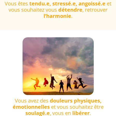
Vous êtes
tendu.e, stressé.e, angoissé.e
et
vous souhaitez vous
détendre
, retrouver
l’harmonie
.
Vous avez des
douleurs physiques,
émotionnelles
et vous souhaitez être
soulagé.e
, vous en
libérer
.