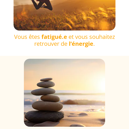
Vous êtes
fatigué.e
et vous souhaitez
retrouver de
l’énergie
.