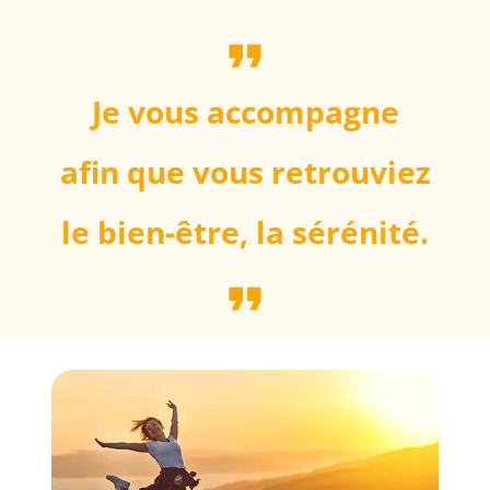
format_quote
Je vous accompagne
afin que vous retrouviez
le bien-être, la sérénité.
format_quote