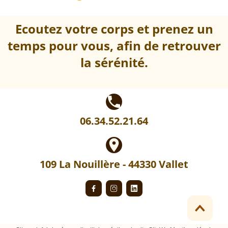
Ecoutez votre corps et prenez un
temps pour vous, a
fin de retrouver
la sérénité.
local_phone
06.34.52.21.64
place
109 La Nouillère - 44330 Vallet


