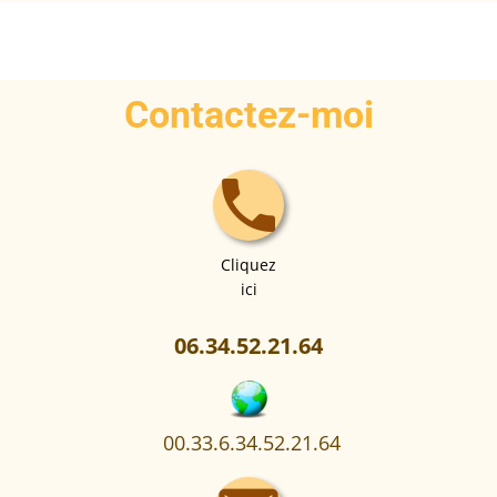
Contactez-moi
local_phone
Cliquez
ici
06.34.52.21.64
00.33.6.34.52.21.64