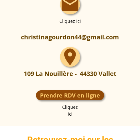
mail
Cliquez ici
christinagourdon44@gmail.com
location_on
109 La Nouillère - 44330 Vallet
Prendre RDV en ligne
Cliquez
ici
Retrouvez-moi sur les