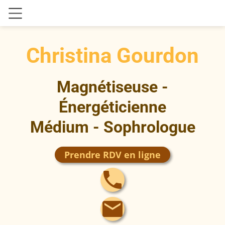
Christina Gourdon
Magnétiseuse -
Énergéticienne
Médium -
Sophrologue
Prendre RDV en ligne
local_phone
mail